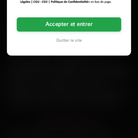
dans la soirée.
Aulnay, c’est pas Paris : y’a moins de choix, mais les gens sont
LES AUTRES VILLES DE
SEINE-SAINT-DENIS
plus directs. Si t’es honnête sur ce que tu veux et que t’évites
Accepter et entrer
les profils fantômes, tu peux facilement trouver un plan d’un
Argenteuil
Asnières-sur-Seine
Aubervilliers
soir sans te prendre la tête.
Beauvais
Boulogne-Billancourt
Cergy
Quitter le site
Champigny-sur-Marne
Colombes
Courbevoie
Créteil
Drancy
Évry-Courcouronnes
Issy-les-Moulineaux
Ivry-sur-Seine
Le Blanc-Mesnil
Levallois-Perret
Maisons-Alfort
Meaux
Montreuil
Nanterre
Noisy-le-Grand
Pantin
Paris
Rueil-Malmaison
Saint-Denis
Saint-Maur-des-Fossés
Sarcelles
Versailles
Villejuif
Vitry-sur-Seine
LES PRINCIPALES VILLES
Paris
Marseille
Lyon
Toulouse
Nice